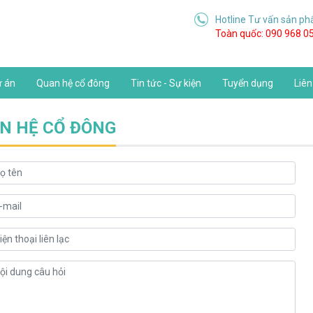
Hotline Tư vấn sản ph
Toàn quốc: 090 968 0
 án
Quan hệ cổ đông
Tin tức - Sự kiện
Tuyển dụng
Liên
ÊN HỆ CỔ ĐÔNG