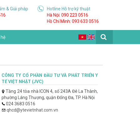
ẩm & Giải pháp
Hotline Hỗ trợ kỹ thuật
516
Hà Nội: 090 223 0516
Hồ Chí Minh: 093 633 0516
 hệ
CÔNG TY CỔ PHẦN ĐẦU TƯ VÀ PHÁT TRIỂN Y
TẾ VIỆT NHẬT (JVC)
Tầng 24 tòa nhà ICON 4, số 243A Đê La Thành,
phường Láng Thượng, quận Đống Đa, TP. Hà Nội
024 3683 0516
qhcd@ytevietnhat.com.vn