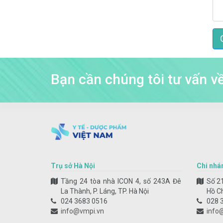
Bạn cần chúng tôi tư vấn 
Trụ sở Hà Nội
Chi nhá
Tầng 24 tòa nhà ICON 4, số 243A Đê
Số 21
La Thành, P. Láng, TP. Hà Nội
Hồ C
024 3683 0516
028 
info@vmpi.vn
info