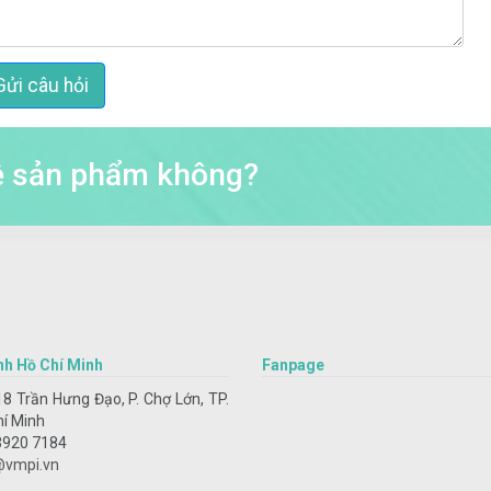
Gửi câu hỏi
về sản phẩm không?
nh Hồ Chí Minh
Fanpage
8 Trần Hưng Đạo, P. Chợ Lớn, TP.
hí Minh
3920 7184
@vmpi.vn