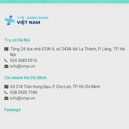
Trụ sở Hà Nội
Tầng 24 tòa nhà ICON 4, số 243A Đê La Thành, P. Láng, TP. Hà
Nội
024 3683 0516
info@vmpi.vn
Chi nhánh Hồ Chí Minh
Số 218 Trần Hưng Đạo, P. Chợ Lớn, TP. Hồ Chí Minh
028 3920 7184
info@vmpi.vn
Fanpage