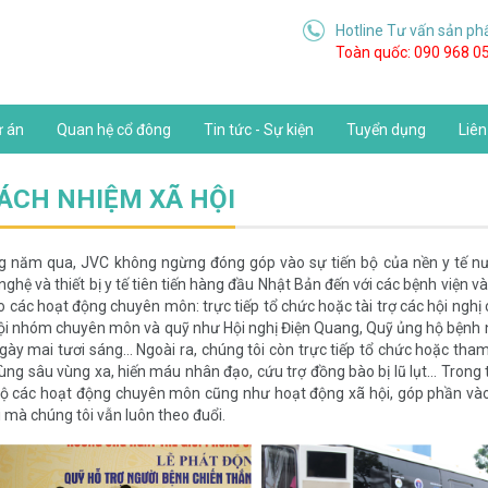
Hotline Tư vấn sản ph
Toàn quốc: 090 968 0
 án
Quan hệ cổ đông
Tin tức - Sự kiện
Tuyển dụng
Liên
ÁCH NHIỆM XÃ HỘI
 năm qua, JVC không ngừng đóng góp vào sự tiến bộ của nền y tế nư
nghệ và thiết bị y tế tiên tiến hàng đầu Nhật Bản đến với các bệnh viện v
o các hoạt động chuyên môn: trực tiếp tổ chức hoặc tài trợ các hội nghị
ội nhóm chuyên môn và quỹ như Hội nghị Điện Quang, Quỹ ủng hộ bệnh n
gày mai tươi sáng… Ngoài ra, chúng tôi còn trực tiếp tổ chức hoặc th
ùng sâu vùng xa, hiến máu nhân đạo, cứu trợ đồng bào bị lũ lụt… Trong t
ộ các hoạt động chuyên môn cũng như hoạt động xã hội, góp phần vào s
õi mà chúng tôi vẫn luôn theo đuổi.