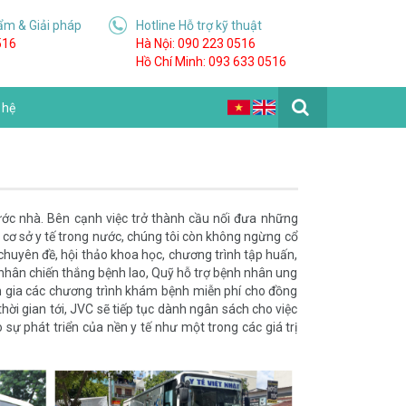
ẩm & Giải pháp
Hotline Hỗ trợ kỹ thuật
516
Hà Nội: 090 223 0516
Hồ Chí Minh: 093 633 0516
 hệ
ớc nhà. Bên cạnh việc trở thành cầu nối đưa những
à cơ sở y tế trong nước, chúng tôi còn không ngừng cổ
 chuyên đề, hội thảo khoa học, chương trình tập huấn,
hân chiến thắng bệnh lao, Quỹ hỗ trợ bệnh nhân ung
am gia các chương trình khám bệnh miễn phí cho đồng
hời gian tới, JVC sẽ tiếp tục dành ngân sách cho việc
ự phát triển của nền y tế như một trong các giá trị