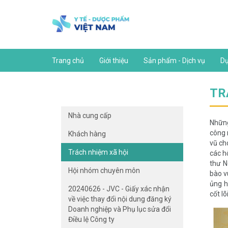
Trang chủ
Giới thiệu
Sản phẩm - Dịch vụ
Dự
TR
Nhà cung cấp
Những
công 
Khách hàng
vũ ch
Trách nhiệm xã hội
các h
thư N
Hội nhóm chuyên môn
bào v
ủng h
20240626 - JVC - Giấy xác nhận
cốt l
về việc thay đổi nội dung đăng ký
Doanh nghiệp và Phụ lục sửa đổi
Điều lệ Công ty