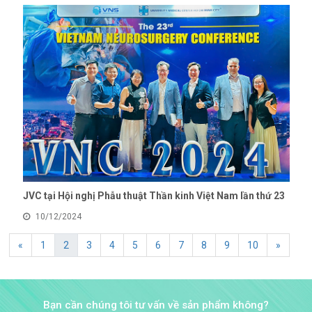
JVC tại Hội nghị Phẫu thuật Thần kinh Việt Nam lần thứ 23
10/12/2024
«
1
2
3
4
5
6
7
8
9
10
»
Bạn cần chúng tôi tư vấn về sản phẩm không?