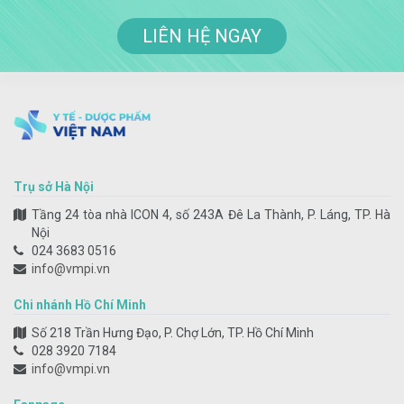
LIÊN HỆ NGAY
Trụ sở Hà Nội
Tầng 24 tòa nhà ICON 4, số 243A Đê La Thành, P. Láng, TP. Hà
Nội
024 3683 0516
info@vmpi.vn
Chi nhánh Hồ Chí Minh
Số 218 Trần Hưng Đạo, P. Chợ Lớn, TP. Hồ Chí Minh
028 3920 7184
info@vmpi.vn