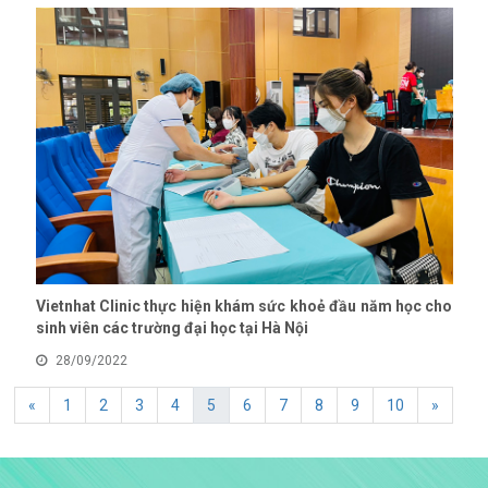
Vietnhat Clinic thực hiện khám sức khoẻ đầu năm học cho
sinh viên các trường đại học tại Hà Nội
28/09/2022
«
1
2
3
4
5
6
7
8
9
10
»