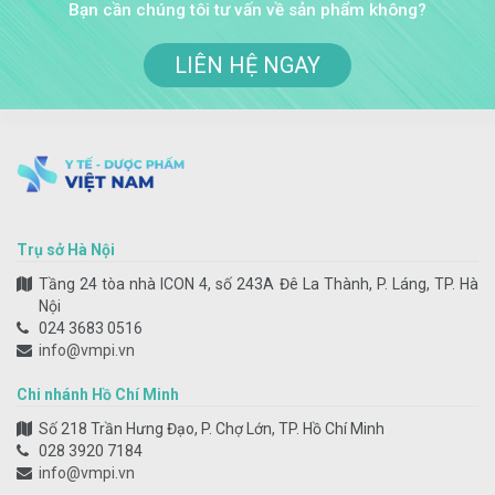
Bạn cần chúng tôi tư vấn về sản phẩm không?
LIÊN HỆ NGAY
Trụ sở Hà Nội
Tầng 24 tòa nhà ICON 4, số 243A Đê La Thành, P. Láng, TP. Hà
Nội
024 3683 0516
info@vmpi.vn
Chi nhánh Hồ Chí Minh
Số 218 Trần Hưng Đạo, P. Chợ Lớn, TP. Hồ Chí Minh
028 3920 7184
info@vmpi.vn